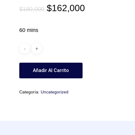
El
El
$
162,000
$
180,000
precio
precio
original
actual
60 mins
era:
es:
$180,000.
$162,000.
Añadir Al Carrito
Categoría:
Uncategorized